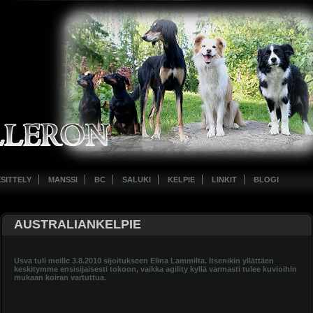
ESITTELY
MANSSI
BC
SALUKI
KELPIE
LINKIT
BLOGI
AUSTRALIANKELPIE
Usva tuli meille 3.8.2010 sijoitukseen Elina Lammilta. Itsenikin yllättäen
keskitymme ensisijaisesti tokoon, vaikka agility kyllä varmasti tulee kuvioihin
mukaan koiran vartuttua.