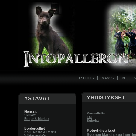
ESITTELY
MANSSI
BC
S
YHDISTYKSET
YSTÄVÄT
Manssit
Kennelliitto
Skrikot
FCI
Edgar & Merkcx
Sukoka
Bordercolliet
Rotuyhdistykset
Källi, Nasta & Retku
Suomen Manchesterinterrieri
Wildmagpie's