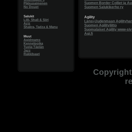
Suomen Border Colliet ja Aus
Pikkupaimenen
No Doupt
Suomen Salukikerho ry
Salukit
Agility
Lilli, Shali & Siiri
Länsi-Uudenmaan Agilityharr
Aziz
Suomen Agilityliitto
Shakra, Tadza & Manu
Suomalaiset Agility www-siv
Agi.fi
Muut
Agidreams
Kennelpoika
Tupla-Täplän
Jazz
Rakkibaari
Copyright 
r