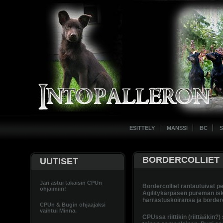
ESITTELY
MANSSI
BC
S
BORDERCOLLIET
UUTISET
Jari astui takaisin CPUn
Bordercolliet rantautuivat
ohjaimiin!
Agilitykärpäsen pureman isk
harrastuskoiransa ja borderco
CPUn & Bugin ohjaajaksi
vaihtui Minna.
CPUssa riittikin (riittääkin?